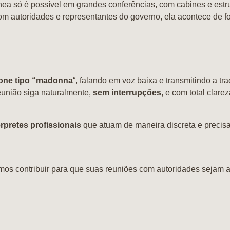
ânea só é possível em grandes conferências, com cabines e estr
com autoridades e representantes do governo, ela acontece de f
one tipo “madonna
“, falando em voz baixa e transmitindo a t
reunião siga naturalmente,
sem interrupções
, e com total clar
érpretes profissionais
que atuam de maneira discreta e precis
s contribuir para que suas reuniões com autoridades sejam ain